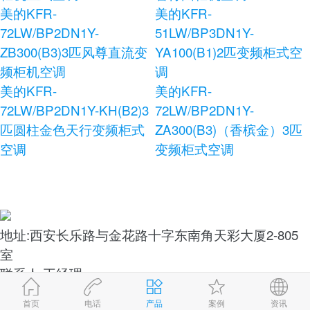
美的KFR-
美的KFR-
72LW/BP2DN1Y-
51LW/BP3DN1Y-
ZB300(B3)3匹风尊直流变
YA100(B1)2匹变频柜式空
频柜机空调
调
美的KFR-
美的KFR-
72LW/BP2DN1Y-KH(B2)3
72LW/BP2DN1Y-
匹圆柱金色天行变频柜式
ZA300(B3)（香槟金）3匹
空调
变频柜式空调
地址:西安长乐路与金花路十字东南角天彩大厦2-805
室
联系人:王经理
电话:13572444499 13572444499
首页
电话
产品
案例
资讯