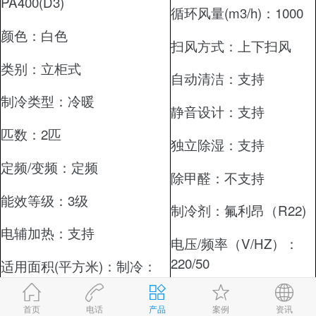
PA400(D3)
循环风量(m3/h)：
1000
颜色：
白色
扫风方式：
上下扫风
类别：
立柜式
自动清洁：
支持
制冷类型：冷暖
静音设计：
支持
匹数：
2匹
独立除湿：
支持
定频/变频：
定频
除甲醛：
不支持
能效等级：
3级
制冷剂：
氟利昂（R22)
电辅加热：
支持
电压/频率（V/HZ）：
220/50
适用面积(平方米)：
制冷：
23-34（㎡）制热：27-
内机尺寸（宽x高x深）
36（㎡）
首页
电话
产品
案例
资讯
mm：
486*1685*306