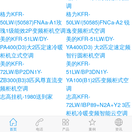
调
格力KFR-
格力KFR-
50LW/(50587)FNAa-A1玫
50LW/(50585)FNCa-A2 锐
瑰1级能效2P变频柜机空调
逸变频柜式空调
美的KFR-51LW/DY-
美的KFR-51LW/DY-
PA400(D3)大2匹定速冷暖
YA400(D3) 大2匹定速定频
柜机立式空调
智行圆柜机空调
美的KFR-
美的KFR-
72LW/BP2DN1Y-
51LW/BP3DN1Y-
ZB300(B3)3匹风尊直流变
YA100(B1)2匹变频柜式空
频柜机空调
调
志高挂机-1980送到家
志高KFR-
72LW/IBP89+N2A+Y2 3匹
柜机冷暖变频智能云空调
志高KFR-120LW/E41+N3
志高KFR-72LW/AS36+N3
柜式空调
健康宝独立除湿柜式空调
首页
电话
产品
案例
资讯